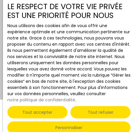
Remise d'une étude de marché
LE RESPECT DE VOTRE VIE PRIVÉE
complète en 48h
EST UNE PRIORITÉ POUR NOUS
Nous utilisons des cookies afin de vous offrir une
expérience optimale et une communication pertinente sur
notre site. Grace à ces technologies, nous pouvons vous
proposer du contenu en rapport avec vos centres d'intérêt.
Ils nous permettent également d'améliorer la qualité de
nos services et la convivialité de notre site internet. Nous
Mon expérience et ma rigueur à votre
utiliserons uniquement les données personnelles pour
lesquelles vous avez donné votre accord. Vous pouvez les
service
modifier à n'importe quel moment via la rubrique ″Gérer les
cookies″ en bas de notre site, à l'exception des cookies
essentiels à son fonctionnement. Pour plus d'informations
sur vos données personnelles, veuillez consulter
notre politique de confidentialité
.
Tout accepter
Tout refuser
Profitez d'un suivi rigoureux
Personnaliser