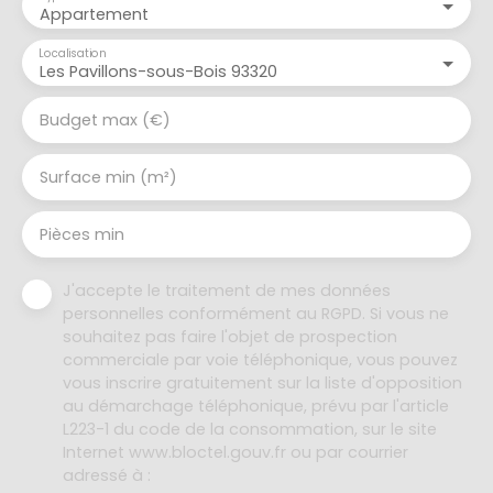
Appartement
Localisation
Les Pavillons-sous-Bois 93320
Budget max (€)
Surface min (m²)
Pièces min
J'accepte le traitement de mes données
personnelles conformément au RGPD. Si vous ne
souhaitez pas faire l'objet de prospection
commerciale par voie téléphonique, vous pouvez
vous inscrire gratuitement sur la liste d'opposition
au démarchage téléphonique, prévu par l'article
L223-1 du code de la consommation, sur le site
Internet www.bloctel.gouv.fr ou par courrier
adressé à :