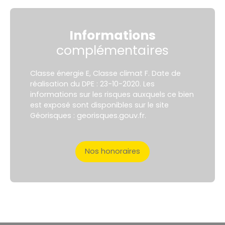
Informations
complémentaires
Classe énergie E, Classe climat F. Date de
réalisation du DPE : 23-10-2020. Les
informations sur les risques auxquels ce bien
est exposé sont disponibles sur le site
Géorisques : georisques.gouv.fr.
Nos honoraires