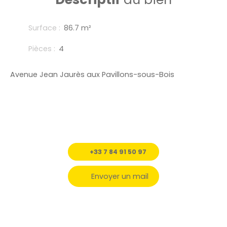
Surface
:
86.7
m²
Pièces
:
4
Avenue Jean Jaurès aux Pavillons-sous-Bois
+33 7 84 91 50 97
Envoyer un mail