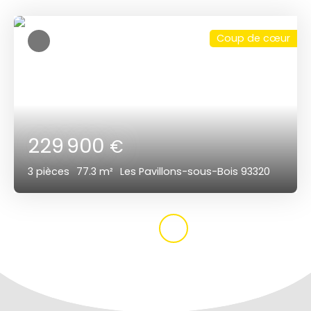
Coup de cœur
229 900
€
3
pièces
77.3
m²
Les Pavillons-sous-Bois 93320