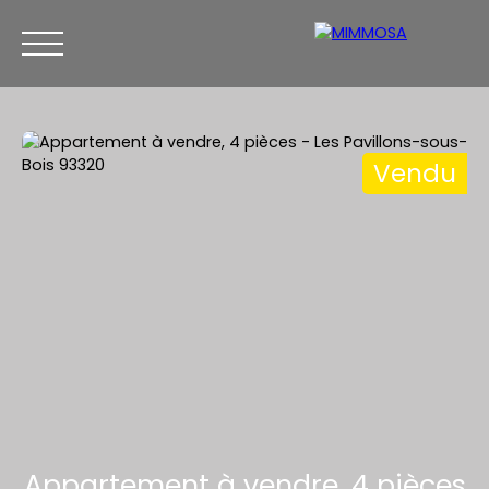
Vendu
ACCUEIL
ACHETER
ESTIMATION
VENDRE
CON
Être rappelé
Appartement à vendre, 4 pièces