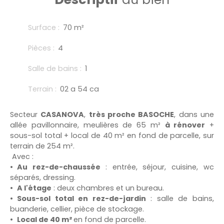
Surface
:
70
m²
Pièces
:
4
Salle de bains
:
1
Terrain
:
02 a 54 ca
Secteur
CASANOVA
,
très proche
BASOCHE
, dans une
allée pavillonnaire, meulières de 65 m²
à rénover
+
sous-sol total + local de 40 m² en fond de parcelle, sur
terrain de 254 m².
Avec :
Au rez-de-chaussée
: entrée, séjour, cuisine, wc
séparés, dressing.
A l'étage
: deux chambres et un bureau.
Sous-sol total en rez-de-jardin
: salle de bains,
buanderie, cellier, pièce de stockage.
Local de 40 m²
en fond de parcelle.