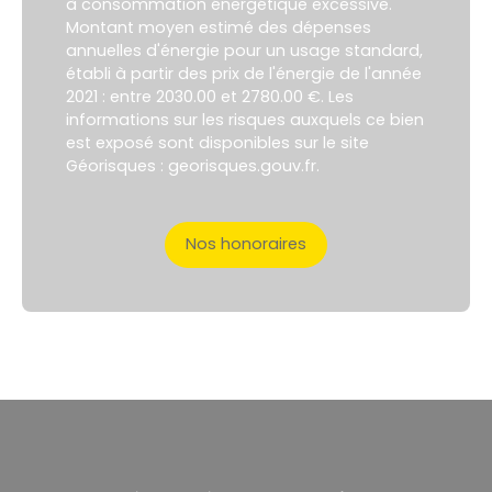
à consommation énergétique excessive.
Montant moyen estimé des dépenses
annuelles d'énergie pour un usage standard,
établi à partir des prix de l'énergie de l'année
2021 : entre 2030.00 et 2780.00 €. Les
informations sur les risques auxquels ce bien
est exposé sont disponibles sur le site
Géorisques : georisques.gouv.fr.
Nos honoraires