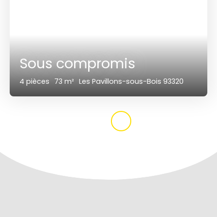
Sous compromis
4
pièces
73
m²
Les Pavillons-sous-Bois 93320