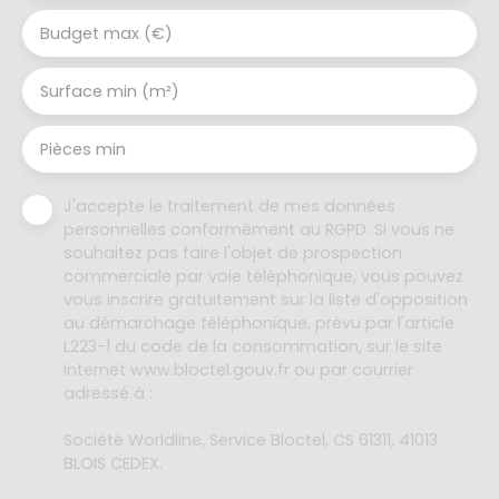
Budget max (€)
Surface min (m²)
Pièces min
J'accepte le traitement de mes données
personnelles conformément au RGPD. Si vous ne
souhaitez pas faire l'objet de prospection
commerciale par voie téléphonique, vous pouvez
vous inscrire gratuitement sur la liste d'opposition
au démarchage téléphonique, prévu par l'article
L223-1 du code de la consommation, sur le site
Internet www.bloctel.gouv.fr ou par courrier
adressé à :
Société Worldline, Service Bloctel, CS 61311, 41013
BLOIS CEDEX.