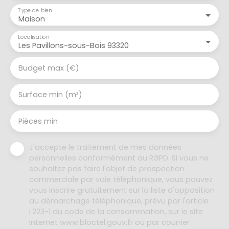
Type de bien
Maison
Localisation
Les Pavillons-sous-Bois 93320
Budget max (€)
Surface min (m²)
Pièces min
J'accepte le traitement de mes données
personnelles conformément au RGPD. Si vous ne
souhaitez pas faire l'objet de prospection
commerciale par voie téléphonique, vous pouvez
vous inscrire gratuitement sur la liste d'opposition
au démarchage téléphonique, prévu par l'article
L223-1 du code de la consommation, sur le site
Internet www.bloctel.gouv.fr ou par courrier