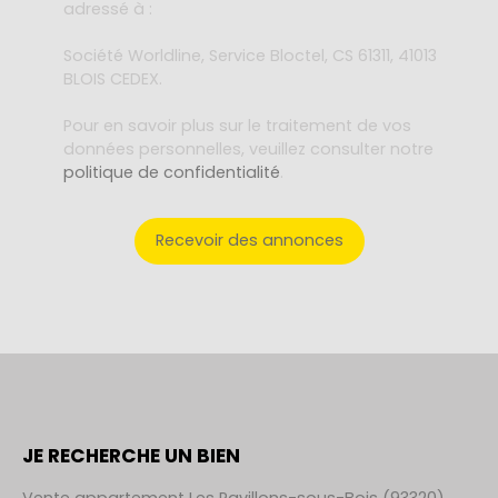
adressé à :
Société Worldline, Service Bloctel, CS 61311, 41013
BLOIS CEDEX.
Pour en savoir plus sur le traitement de vos
données personnelles, veuillez consulter notre
politique de confidentialité
.
Recevoir des annonces
JE RECHERCHE UN BIEN
Vente appartement Les Pavillons-sous-Bois (93320)