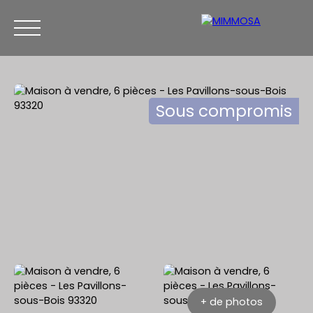
Sous compromis
ACCUEIL
ACHETER
ESTIMATION
VENDRE
CON
Être rappelé
+ de photos