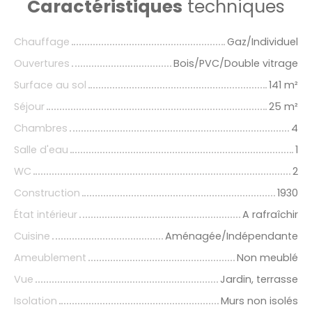
Caractéristiques
techniques
Chauffage
Gaz/Individuel
Ouvertures
Bois/PVC/Double vitrage
Surface au sol
141
m²
Séjour
25
m²
Chambres
4
Salle d'eau
1
WC
2
Construction
1930
État intérieur
A rafraîchir
Cuisine
Aménagée/Indépendante
Ameublement
Non meublé
Vue
Jardin, terrasse
Isolation
Murs non isolés