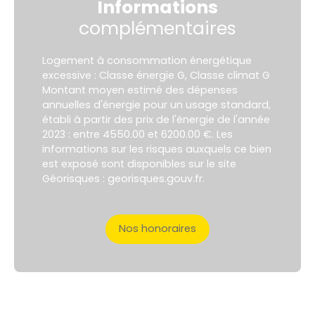
Informations
complémentaires
Logement à consommation énergétique
excessive : Classe énergie G, Classe climat G
Montant moyen estimé des dépenses
annuelles d'énergie pour un usage standard,
établi à partir des prix de l'énergie de l'année
2023 : entre 4550.00 et 6200.00 €. Les
informations sur les risques auxquels ce bien
est exposé sont disponibles sur le site
Géorisques : georisques.gouv.fr.
Nos honoraires