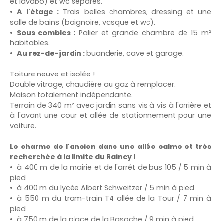
et lavabo) et wc séparés.
A l'étage :
Trois belles chambres, dressing et une
salle de bains (baignoire, vasque et wc).
Sous combles :
Palier et grande chambre de 15 m²
habitables.
Au rez-de-jardin :
buanderie, cave et garage.
Toiture neuve et isolée !
Double vitrage, chaudière au gaz à remplacer.
Maison totalement indépendante.
Terrain de 340 m² avec jardin sans vis à vis à l'arrière et
à l'avant une cour et allée de stationnement pour une
voiture.
Le charme de l'ancien dans une allée calme et très
recherchée à la limite du Raincy !
à 400 m de la mairie et de l'arrêt de bus 105 / 5 min à
pied
à 400 m du lycée Albert Schweitzer / 5 min à pied
à 550 m du tram-train T4 allée de la Tour / 7 min à
pied
à 750 m de la place de la Basoche / 9 min à pied