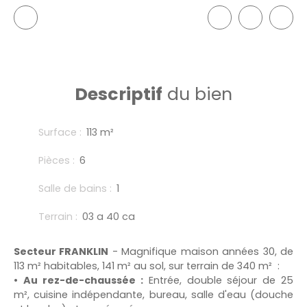
Descriptif
du bien
Surface
:
113
m²
Pièces
:
6
Salle de bains
:
1
Terrain
:
03 a 40 ca
Secteur FRANKLIN
- Magnifique maison années 30, de
113 m² habitables, 141 m² au sol, sur terrain de 340 m² :
Au rez-de-chaussée :
Entrée, double séjour de 25
m², cuisine indépendante, bureau, salle d'eau (douche